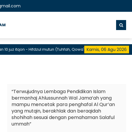
gmail.com
RAM
 juz itqon - Hifdzul mutun (Tuhfah, Qowa'idul Arba', Ushul Tsalatsah, 
Kamis, 06 Agu 2026
“Terwujudnya Lembaga Pendidikan Islam
bermanhaj Ahlussunnah Wal Jama’ah yang
mampu mencetak para penghafal Al Qur’an
yang mutqin, berakhlak dan beraqidah
shohihah sesuai dengan pemahaman Salaful
ummah”