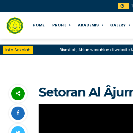
HOME
PROFIL
AKADEMIS
GALERY
Info Sekolah
Bismillah, Ahlan wasahlan di website Ma'h
Setoran Al Âju