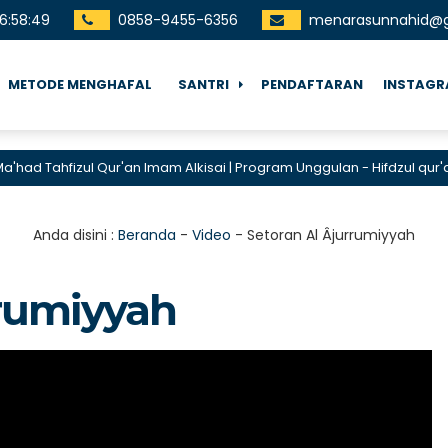
16
:
58
:
49
0858-9455-6356
menarasunnahid@
METODE MENGHAFAL
SANTRI
PENDAFTARAN
INSTAG
ad Tahfizul Qur'an Imam Alkisai | Program Unggulan - Hifdzul qur'an 10
Anda disini :
Beranda
-
Video
-
Setoran Al Âjurrumiyyah
rrumiyyah